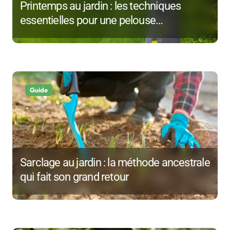
Printemps au jardin : les techniques
n
essentielles pour une pelouse
impeccable
d
e
l
Guide
’
a
r
Sarclage au jardin : la méthode ancestrale
t
qui fait son grand retour
i
c