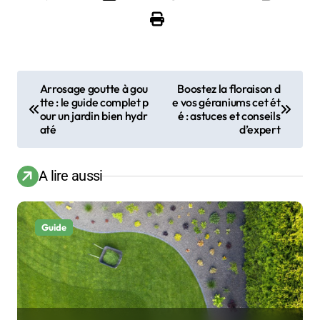
N
Arrosage goutte à gou
Boostez la floraison d
tte : le guide complet p
e vos géraniums cet ét
a
our un jardin bien hydr
é : astuces et conseils
até
d’expert
v
i
A lire aussi
g
a
Guide
t
i
o