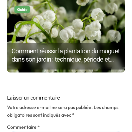
l
e
Guide
Comment réussir la plantation du muguet
dans son jardin : technique, période et
astuces de pro
Laisser un commentaire
Votre adresse e-mail ne sera pas publiée.
Les champs
obligatoires sont indiqués avec
*
Commentaire
*